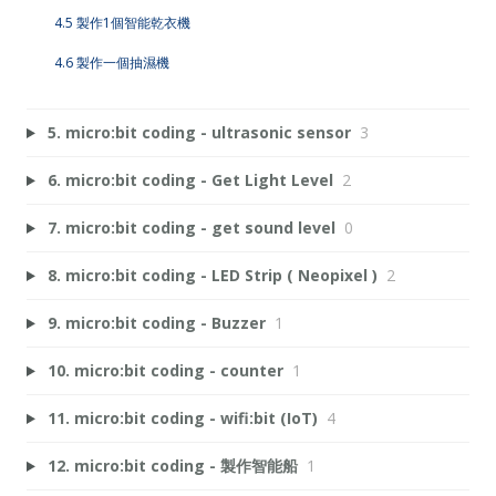
4.5 製作1個智能乾衣機
4.6 製作一個抽濕機
5. micro:bit coding - ultrasonic sensor
3
6. micro:bit coding - Get Light Level
2
7. micro:bit coding - get sound level
0
8. micro:bit coding - LED Strip ( Neopixel )
2
9. micro:bit coding - Buzzer
1
10. micro:bit coding - counter
1
11. micro:bit coding - wifi:bit (IoT)
4
12. micro:bit coding - 製作智能船
1