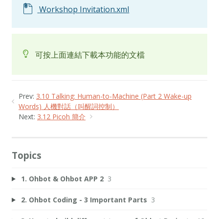
Workshop Invitation.xml
可按上面連結下載本功能的文檔
Prev:
3.10 Talking: Human-to-Machine (Part 2 Wake-up
Words) 人機對話（叫醒詞控制）
Next:
3.12 Picoh 簡介
Topics
1. Ohbot & Ohbot APP 2
3
2. Ohbot Coding - 3 Important Parts
3