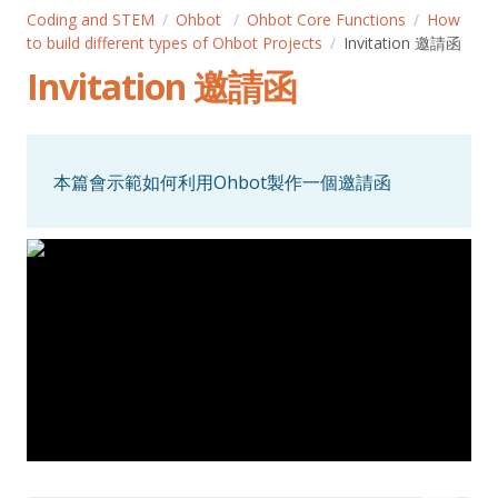
Coding and STEM
Ohbot
Ohbot Core Functions
How
to build different types of Ohbot Projects
Invitation 邀請函
Invitation 邀請函
本篇會示範如何利用Ohbot製作一個邀請函