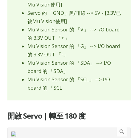
Mu Vision使用]
Servo 的 「GND」黑/啡線 --> 5V - [3.3V已
被Mu Vision使用]
Mu Vision Sensor 的 「V」 --> I/O board
的 3.3V OUT 「+」
Mu Vision Sensor 的 「G」 --> I/O board
的 3.3V OUT 「-」
Mu Vision Sensor 的 「SDA」 --> I/O
board 的 「SDA」
Mu Vision Sensor 的 「SCL」 --> I/O
board 的 「SCL
開啟 Servo | 轉至 180 度