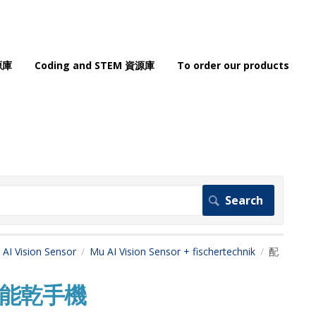
源庫
Coding and STEM 資源庫
To order our products
AI Vision Sensor
Mu AI Vision Sensor + fischertechnik
配
做出智能乾手機