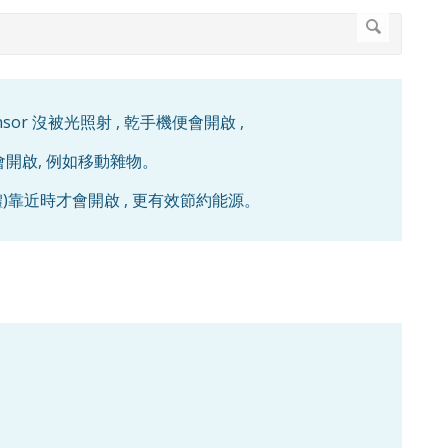
 sensor 沒被光照射 , 乾手機便會開啟 ,
便會開啟, 例如移動雜物。
ct (人體)靠近時才會開啟 , 更有效節約能源。