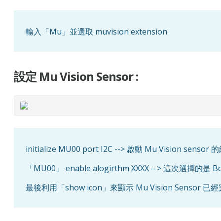
輸入「Mu」並選取 muvision extension
設定 Mu Vision Sensor :
initialize MU00 port I2C --> 啟動 Mu Visio
「MU00」 enable alogirthm XXXX --> 這次選擇的是 B
最後利用「show icon」來顯示 Mu Vision Sensor 