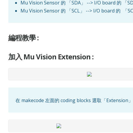
Mu Vision Sensor 的 「SDA」 --> I/O board 的 「
Mu Vision Sensor 的 「SCL」 --> I/O board 的 「S
編程教學 :
加入 Mu Vision Extension :
在 makecode 左面的 coding blocks 選取「Extension」