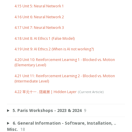
4.15 Unit 5: Neural Network 1
4.16 Unit 6: Neural Network 2
4.17 Unit 7: Neural Network 3
4.18 Unit 8: AI Ethics 1 (False Model)
4.19 Unit 9: AI Ethics 2 (When is AI not working?)
4.20 Unit 10: Reinforcement Learning 1 - Blocked vs. Motion
(Elementary Level)
4.21 Unit 11: Reinforcement Learning 2 - Blocked vs. Motion
(Intermediate Level)
4.22 單元十一 . 隱藏層 | Hidden Layer
5. Paris Workshops - 2023 & 2024
9
6. General Information - Software, Installation, ..
Misc.
18