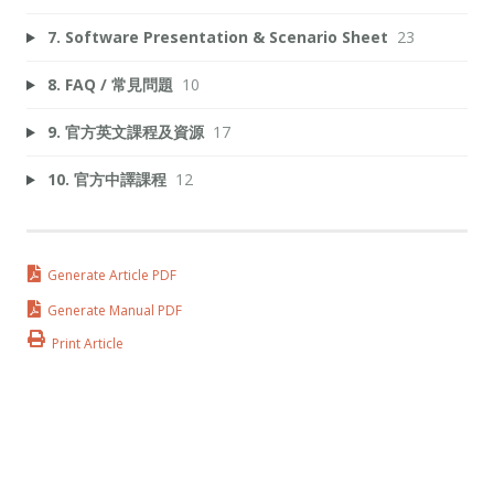
7. Software Presentation & Scenario Sheet
23
8. FAQ / 常見問題
10
9. 官方英文課程及資源
17
10. 官方中譯課程
12
Generate Article PDF
Generate Manual PDF
Print Article