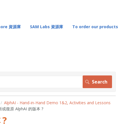
 more 資源庫
SAM Labs 資源庫
To order our products
AlphAI - Hand-in-Hand Demo 1&2, Activities and Lessons
或復原 AlphAI 的版本 ?
 ?