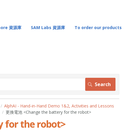
 more 資源庫
SAM Labs 資源庫
To order our products
AlphAI - Hand-in-Hand Demo 1&2, Activities and Lessons
更換電池 <Change the battery for the robot>
for the robot>