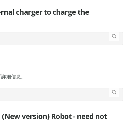
charger to charge the
看詳細信息。
version) Robot - need not