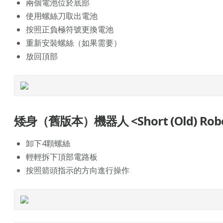
兩個電池位於底部
使用螺絲刀取出電池
按照正負極符號更換電池
重新安裝螺絲（如果需要）
放回頂部
矮身（舊版本）機器人 <Short (Old) Rob
卸下4顆螺絲
輕輕拆下頂部電路板
按照箭頭指示的方向進行操作