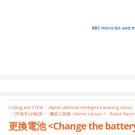
BBC micro:bit and
Coding and STEM
AlphAI (Artificial Intelligence learning robot)
(手拖手)示範課一 : 機器人競賽 <Demo Lesson 1 - Robot Race>
更換電池 <Change the battery 