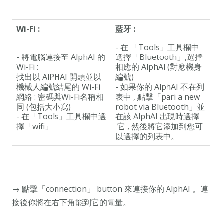
Wi-Fi :
藍牙 :
- 在 「Tools」工具欄中
- 將電腦連接至 AlphAI 的
選擇「Bluetooth」,選擇
Wi-Fi :
相應的 AlphAI (對應機身
找出以 AlPHAI 開頭並以
編號)
機械人編號結尾的 Wi-Fi
- 如果你的 AlphAI 不在列
網絡 : 密碼與Wi-Fi名稱相
表中 , 點擊「pari a new
同 (包括大小寫)
robot via Bluetooth」並
- 在「Tools」工具欄中選
在該 AlphAI 出現時選擇
擇「wifi」
它 , 然後將它添加到您可
以選擇的列表中。
→ 點擊「connection」 button 來連接你的 AlphAI 。連
接後你將在右下角能到它的電量。