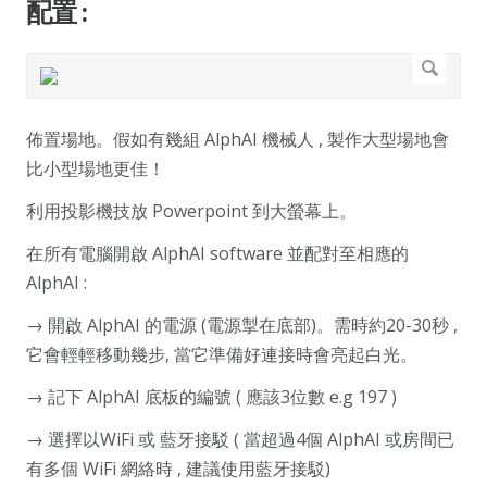
配置 :
佈置場地。假如有幾組 AlphAI 機械人 , 製作大型場地會
比小型場地更佳！
利用投影機技放 Powerpoint 到大螢幕上。
在所有電腦開啟 AlphAI software 並配對至相應的
AlphAI :
→ 開啟 AlphAI 的電源 (電源掣在底部)。需時約20-30秒 ,
它會輕輕移動幾步, 當它準備好連接時會亮起白光。
→ 記下 AlphAI 底板的編號 ( 應該3位數 e.g 197 )
→ 選擇以WiFi 或 藍牙接駁 ( 當超過4個 AlphAI 或房間已
有多個 WiFi 網絡時 , 建議使用藍牙接駁)