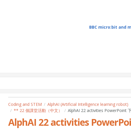
BBC micro:bit and
Coding and STEM
AlphAI (Artificial Intelligence learning robot)
** 22 個課堂活動（中文）
AlphAI 22 activities PowerPoint
AlphAI 22 activities PowerP