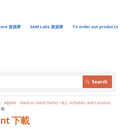
 more 資源庫
SAM Labs 資源庫
To order our products
AlphAI - Hand-in-Hand Demo 1&2, Activities and Lessons
 下載
oint 下載