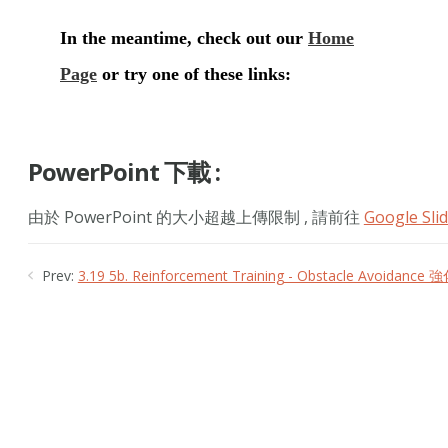
PowerPoint 下載 :
由於 PowerPoint 的大小超越上傳限制 , 請前往
Google Sli
Prev:
3.19 5b. Reinforcement Training - Obstacle Av