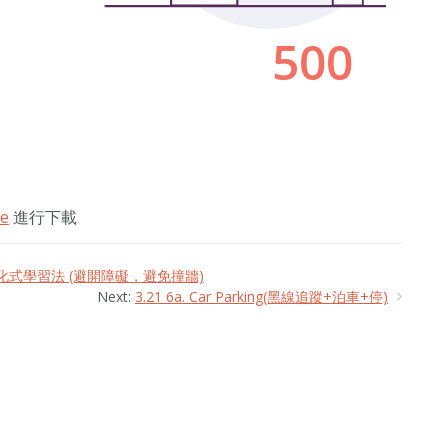
de
進行下載
oidance 強化式學習法 (避開障礙，避免撞牆)
Next:
3.21 6a. Car Parking(黑線追蹤+泊車+停)