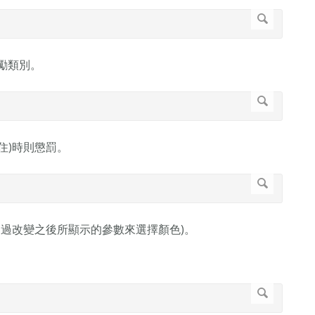
獎勵類別。
卡住)時則懲罰。
過改變之後所顯示的參數來選擇顏色)。