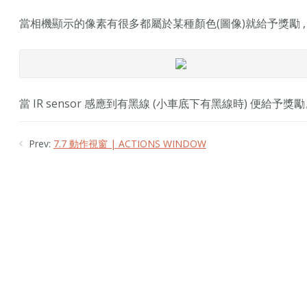
當相機顯示的像素有很多都屬於某種顏色(圖像)就給予獎勵 ,
當 IR sensor 感應到有黑線 (小車底下有黑線時) 便給予獎
Prev:
7.7 動作視窗 | ACTIONS WINDOW