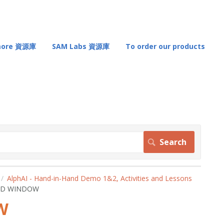
 more 資源庫
SAM Labs 資源庫
To order our products
AlphAI - Hand-in-Hand Demo 1&2, Activities and Lessons
D WINDOW
W