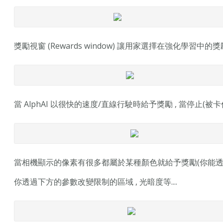
獎勵視窗 (Rewards window) 讓用家選擇在強化學習中的
當 AlphAI 以很快的速度/直線行駛時給予獎勵 , 當停止(被
當相機顯示的像素有很多都屬於某種顏色就給予獎勵(你能透
你透過下方的參數改變限制的區域 , 光暗度等....