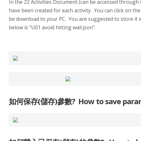
In the 22 Activities Document (can be accessed through t
have been created for each activity. You can click on the
be download to your PC. You are suggested to store it in
below is "U01 avoid hitting wall.json".
如何保存(儲存)參數? How to save param