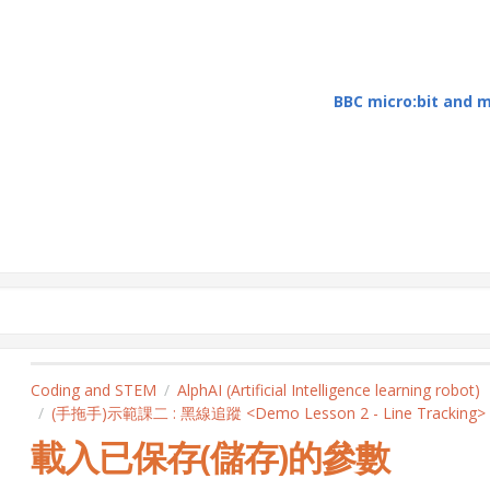
BBC micro:bit and
Coding and STEM
AlphAI (Artificial Intelligence learning robot)
(手拖手)示範課二 : 黑線追蹤 <Demo Lesson 2 - Line Tracking>
載入已保存(儲存)的參數