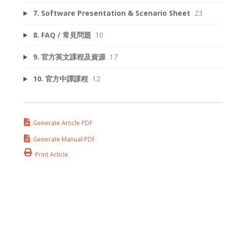
7. Software Presentation & Scenario Sheet
23
8. FAQ / 常見問題
10
9. 官方英文課程及資源
17
10. 官方中譯課程
12
Generate Article PDF
Generate Manual PDF
Print Article