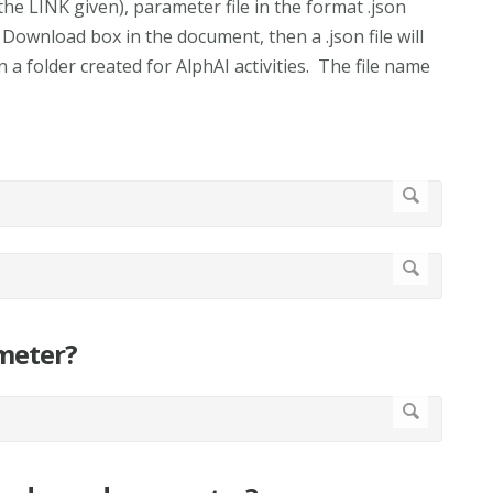
he LINK given), parameter file in the format .json
 Download box in the document, then a .json file will
 a folder created for AlphAI activities. The file name
eter?