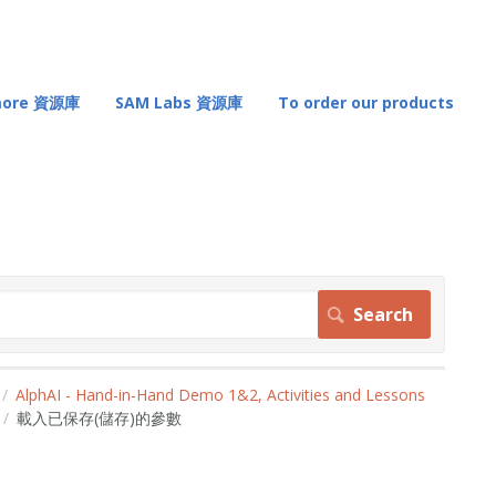
 more 資源庫
SAM Labs 資源庫
To order our products
AlphAI - Hand-in-Hand Demo 1&2, Activities and Lessons
載入已保存(儲存)的參數